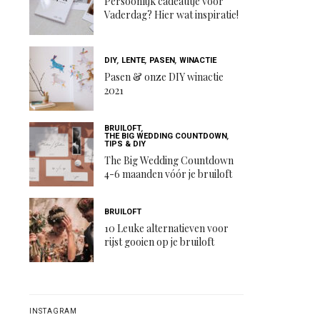
Persoonlijk cadeautje voor
Vaderdag? Hier wat inspiratie!
DIY
,
LENTE
,
PASEN
,
WINACTIE
Pasen & onze DIY winactie
2021
BRUILOFT
,
THE BIG WEDDING COUNTDOWN
,
TIPS & DIY
The Big Wedding Countdown
4-6 maanden vóór je bruiloft
BRUILOFT
10 Leuke alternatieven voor
rijst gooien op je bruiloft
INSTAGRAM