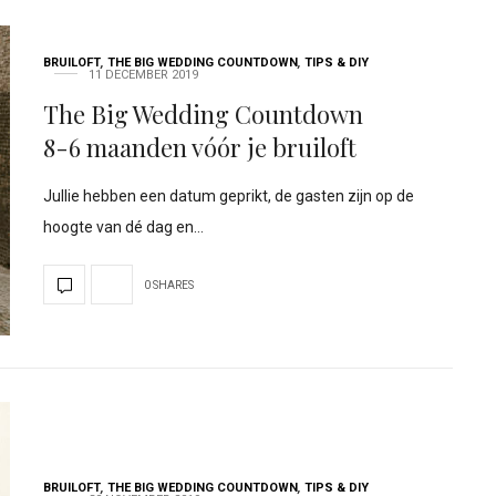
BRUILOFT
,
THE BIG WEDDING COUNTDOWN
,
TIPS & DIY
11 DECEMBER 2019
The Big Wedding Countdown
8-6 maanden vóór je bruiloft
Jullie hebben een datum geprikt, de gasten zijn op de
hoogte van dé dag en…
0 SHARES
BRUILOFT
,
THE BIG WEDDING COUNTDOWN
,
TIPS & DIY