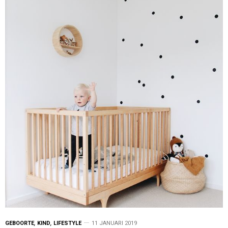
GEBOORTE
,
KIND
,
LIFESTYLE
11 JANUARI 2019