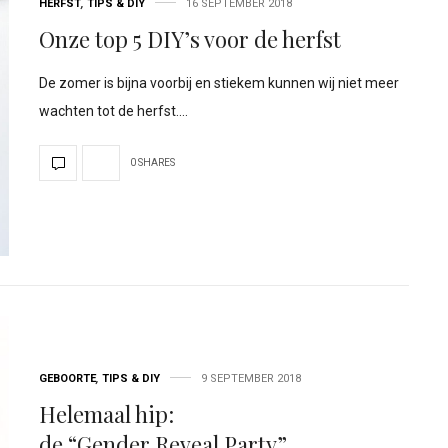
HERFST
,
TIPS & DIY
16 SEPTEMBER 2018
Onze top 5 DIY’s voor de herfst
De zomer is bijna voorbij en stiekem kunnen wij niet meer
wachten tot de herfst.…
0 SHARES
GEBOORTE
,
TIPS & DIY
9 SEPTEMBER 2018
Helemaal hip:
de “Gender Reveal Party”