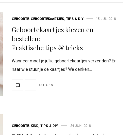
GEBOORTE
,
GEBOORTEKAARTJES
,
TIPS & DIY
15 JULI 2018
Geboortekaartjes kiezen en
bestellen:
Praktische tips & tricks
Wanneer moet je jullie geboortekaartjes verzenden? En
naar wie stuur je de kaartjes? We denken…
0 SHARES
GEBOORTE
,
KIND
,
TIPS & DIY
24 JUNI 2018