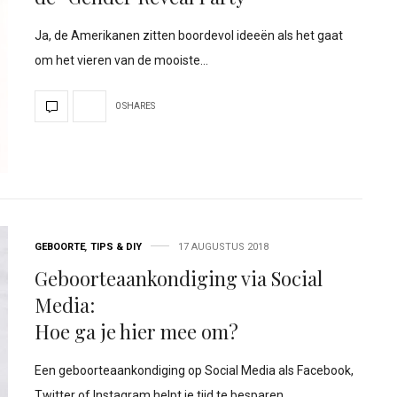
Ja, de Amerikanen zitten boordevol ideeën als het gaat
om het vieren van de mooiste…
0 SHARES
GEBOORTE
,
TIPS & DIY
17 AUGUSTUS 2018
Geboorteaankondiging via Social
Media:
Hoe ga je hier mee om?
Een geboorteaankondiging op Social Media als Facebook,
Twitter of Instagram helpt je tijd te besparen…